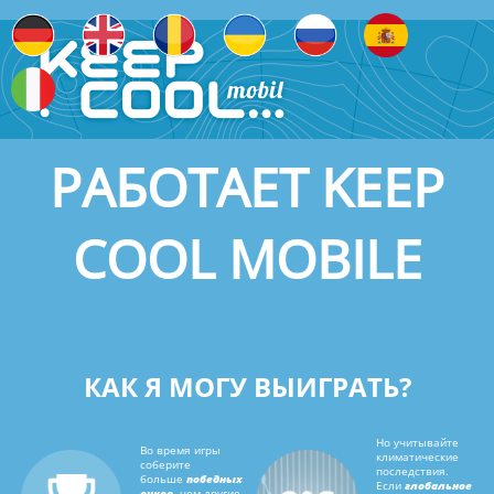
ВОТ КАК
РАБОТАЕТ KEEP
COOL MOBILE
КАК Я МОГУ ВЫИГРАТЬ?
Но учитывайте
Во время игры
климатические
соберите
последствия.
больше
победных
Если
глобальное
очков,
чем другие