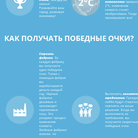
потепление
превыс
игроки!
2°C, изменение
Развивайте ваш
климата станет
город, развивая
необратимым. Тогда
экономику!
проигрывают все!
КАК ПОЛУЧАТЬ ПОБЕДНЫЕ ОЧКИ?
Строить
фабрики
. За
каждую фабрику
вы получаете
одно победное
очко. Также с
помощью фабрик
вы
зарабатываете
деньги каждый
год. Чёрные
Выполнять
политич
фабрики
требования.
Гражда
дешёвые и
лобби будут старать
производят
повлиять на ваши
парниковые
решения. Когда вы
газы. Это
выполняете их
ускоряет процесс
требования, вы
изменения
получаете секретны
климата.
победные очки.
Зелёные фабрики
дороже, но
меньше