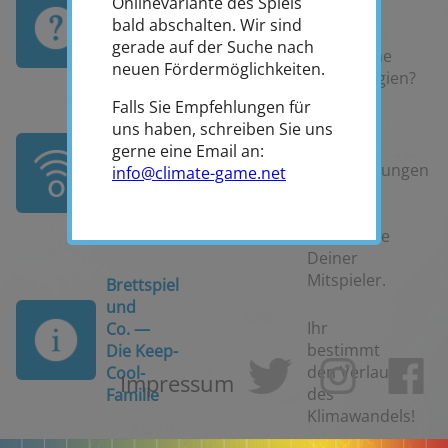
Onlinevariante des Spiels
Schwarze
gefragt —
bald abschalten. Wir sind
Fabriken
schnell
gerade auf der Suche nach
oder grüne
beantwortet
neuen Fördermöglichkeiten.
Technologien?
Falls Sie Empfehlungen für
Klar ist:
uns haben, schreiben Sie uns
Deine
Begleitmaterialien
gerne eine Email an:
Entscheidungen
bei Lehrer-
info@climate-game.net
haben
Online
Folgen -
ebenso die
Deiner
Mitspieler.
Brettspiel
und
Ihr
Co. —
bestimmt
Die Keep-
den Verlauf
Cool-
Impressum
des
Familie
Klimawandels!