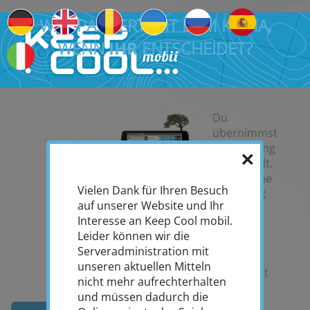
WAS PASSIERT MIT DEM KLIMA,
WENN
IHR
ENTSCHEIDET?
Die Zeit läuft! 50 Städte - eine globale Herausforderung: der
Klimawandel.
Du
übernimmst
die Führung
×
einer Stadt.
Baue Deine
Vielen Dank für Ihren Besuch
Wirtschaft
JETZT
auf unserer Website und Ihr
aus und
Interesse an Keep Cool mobil.
sammle
SPIELEN
Leider können wir die
Punkte!
Serveradministration mit
unseren aktuellen Mitteln
Dabei hast
nicht mehr aufrechterhalten
Du die
und müssen dadurch die
Wahl:
Oft